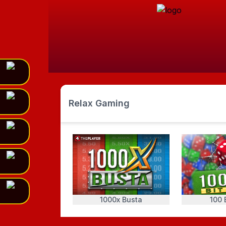
Relax Gaming
1000x Busta
100 