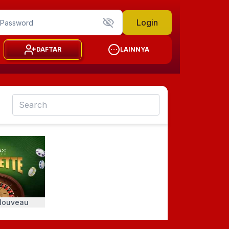
Login
DAFTAR
LAINNYA
Nouveau