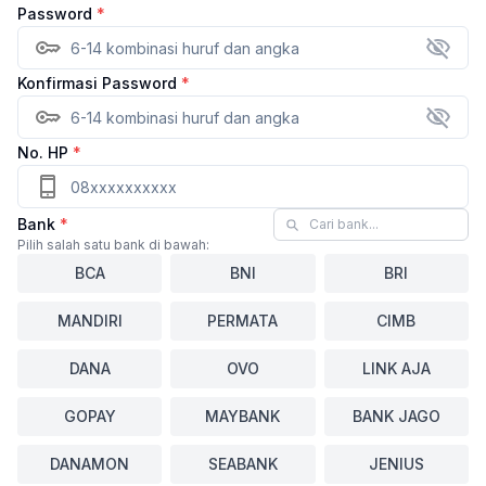
Password
*
Konfirmasi Password
*
No. HP
*
Bank
*
Pilih salah satu bank di bawah:
BCA
BNI
BRI
MANDIRI
PERMATA
CIMB
DANA
OVO
LINK AJA
GOPAY
MAYBANK
BANK JAGO
DANAMON
SEABANK
JENIUS